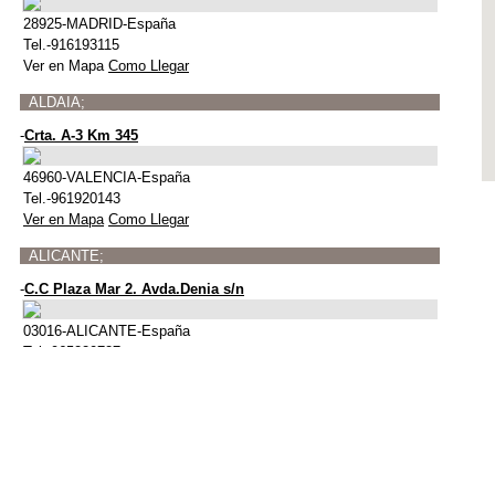
28925-MADRID-España
Tel.-916193115
Ver en Mapa
Como Llegar
ALDAIA;
-
Crta. A-3 Km 345
46960-VALENCIA-España
Tel.-961920143
Ver en Mapa
Como Llegar
ALICANTE;
-
C.C Plaza Mar 2. Avda.Denia s/n
03016-ALICANTE-España
Tel.-965220727
Ver en Mapa
Como Llegar
AMES;
-
Att-Vestuario Pol. Novo Milladoiro Rua Xesta, N82A
15895-A CORUÑA-España