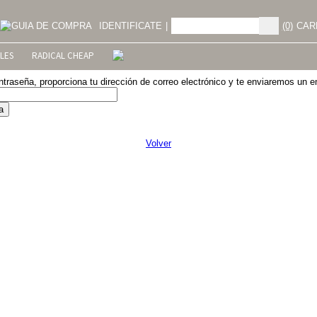
GUIA DE COMPRA
IDENTIFICATE
|
(0)
CAR
LES
RADICAL CHEAP
ntraseña, proporciona tu dirección de correo electrónico y te enviaremos un 
Volver