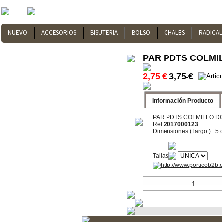
NUEVO
ACCESORIOS
BISUTERIA
BOLSO
CHALES
RADICA
PAR PDTS COLMI
2,75
€
3,75
€
Información Producto
PAR PDTS COLMILLO 
Ref.
2017000123
Dimensiones
( largo ) : 5
Tallas