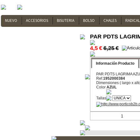
NUEVO
ACCESORIOS
BISUTERIA
BOLSO
CHALES
RADICA
PAR PDTS LAGRI
4,5
€
6,25
€
Información Producto
PAR PDTS LAGRIMA AZ
Ref.
1952000384
Dimensiones
( largo x alt
Color
AZUL
Tallas