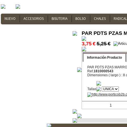
NUEVO
ACCESORIOS
BISUTERIA
BOLSO
CHALES
RADICA
PAR PDTS PZAS 
3,75
€
5,25
€
Información Producto
PAR PDTS PZAS MARR
Ref.
1810000543
Dimensiones
( largo ) : 8
Tallas